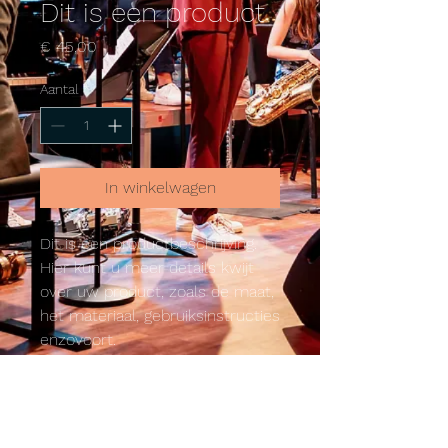
Dit is een product
Prijs
€ 45,00
Aantal
*
In winkelwagen
Dit is een productbeschrijving. 
Hier kunt u meer details kwijt 
over uw product, zoals de maat, 
het materiaal, gebruiksinstructies 
enzovoort.
PRODUCTGEGEVENS
Dit is ruimte voor productgegevens.