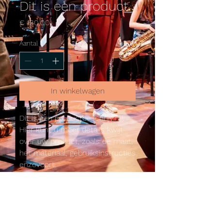
Dit is een product
Prijs
€ 130,00
Aantal
*
In winkelwagen
Dit is een productbeschrijving. 
Hier kunt u meer details kwijt 
over uw product, zoals de maat, 
het materiaal, gebruiksinstructies 
enzovoort.
PRODUCTGEGEVENS
Dit is ruimte voor productgegevens.