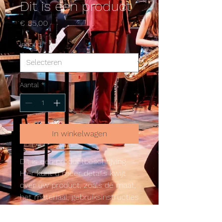
Dit is een product
Prijs
€ 85,00
Inhoud
*
Aantal
*
In winkelwagen
Dit is een productbeschrijving. 
Hier kunt u meer details kwijt 
over uw product, zoals de maat, 
het materiaal, gebruiksinstructies 
enzovoort.