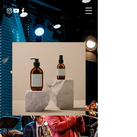
Productcode: 364215376135199