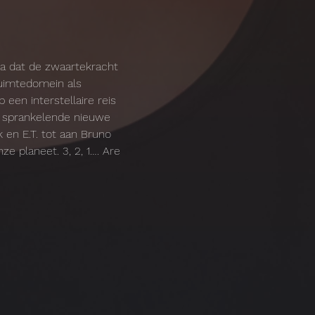
a dat de zwaartekracht 
ruimtedomein als 
en interstellaire reis 
k, sprankelende nieuwe 
 en E.T. tot aan Bruno 
e planeet. 3, 2, 1…. Are 