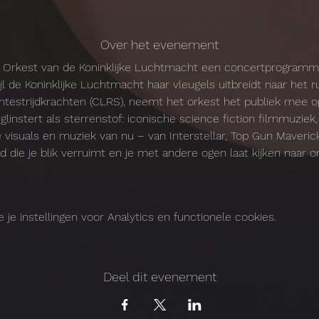
Over het evenement
et Orkest van de Koninklijke Luchtmacht een concertprogramm
jl de Koninklijke Luchtmacht haar vleugels uitbreidt naar het 
trijdkrachten (CLRS), neemt het orkest het publiek mee op e
linstert als sterrenstof: iconische science fiction filmmuzie
visuals en muziek van nu – van Interstellar, Top Gun Maverick
 die je blik verruimt en je met andere ogen laat kijken naar onz
e instellingen voor Analytics en functionele cookies.
Deel dit evenement