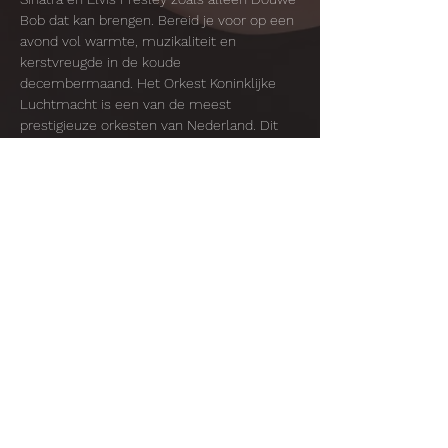
Bob dat kan brengen. Bereid je voor op een 
avond vol warmte, muzikaliteit en 
kerstvreugde in de koude 
decembermaand. Het Orkest Koninklijke 
Luchtmacht is een van de meest 
prestigieuze orkesten van Nederland. Dit 
orkest bestaat uit 47 professionele 
muzikanten die gespecialiseerd zijn in de 
lichte populaire muziek, vaak ook in 
samenwerking met andere artiesten. Zo 
stonden ze afgelopen zomer samen met 
Shirma Rouse op het North Sea Jazz 
festival in Rotterdam.
Deel dit evenement