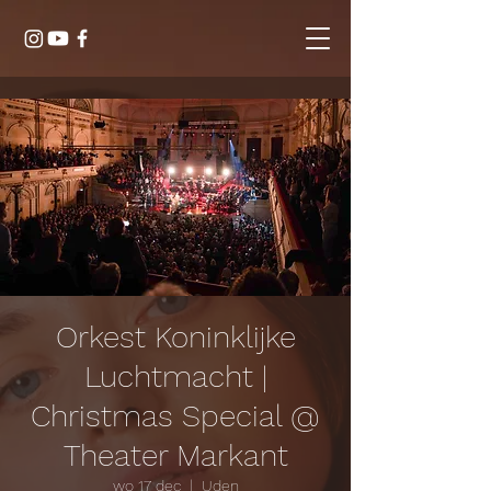
Orkest Koninklijke
Luchtmacht |
Christmas Special @
Theater Markant
wo 17 dec
  |  
Uden