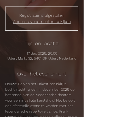
Registratie is afgesloten
Andere evenementen bekijken
Tijd en locatie
17 dec 2025, 20:00
Uden, Markt 32, 5401 GP Uden, Nederland
Over het evenement
Douwe Bob en het Orkest Koninklijke 
Luchtmacht landen in december 2025 op 
het toneel van de Nederlandse theaters 
voor een muzikale kerstshow! Het belooft 
een sfeervolle avond te worden met het 
legendarische repertoire van oa. Frank 
Sinatra en Elvis Presley zoals alleen Douwe 